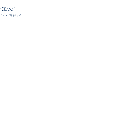
周知
.pdf
 • 293KB