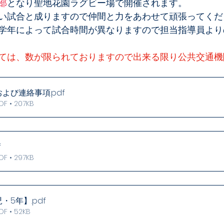
部
となり聖地花園ラグビー場で開催されます。
い試合と成りますので仲間と力をあわせて頑張ってくだ
学年によって試合時間が異なりますので担当指導員より
ては、数が限られておりますので出来る限り公共交通機
および連絡事項
.pdf
• 207KB
f
• 297KB
幼児・5年】
.pdf
 • 52KB