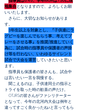
指導員は6:45、学年MGRは7:30に現
地集合
となりますので、よろしくお願
いいたします。
　さらに、大切なお知らせがありま
す。
3年生以上を対象とし、『子供達にラ
グビーを楽しんでもらう事、考えてプ
レーをさせる事』を推奨/推進していく
為に、試合時の指導員や保護者の声掛
け等を行わない、いわゆるサイレント
試合で大会を運営
していきたいと思い
ます。
　指導員も保護者の皆さんも、試合中
は言いたい一言を我慢する。
　聞こえるのは、子供達同士の指示と
トライを取った時の歓喜の声だけ。
　OTJRSの皆さんがファシリテーター
となって、今年の北河内大会は例年と
違ってすごく良かったね♪と言ってもら