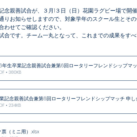
記念親善試合が、３月1３日（日）花園ラグビー場で開
通りお知らせしますので、対象学年のスクール生とその
合わせてご確認ください。
試合です。チーム一丸となって、これまでの成果をすべ
・6年生卒業記念親善試合兼第6回ロータリーフレンドシップマ
 • 380KB
生卒業記念親善試合兼第6回ロータリーフレンドシップマッチ 申
 • 234KB
票（ミニ用）.
.xlsx