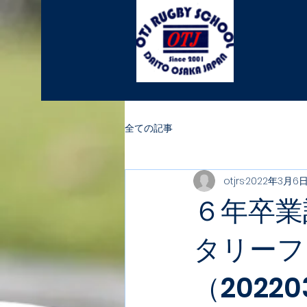
全ての記事
otjrs
2022年3月6
６年卒業
タリーフ
（2022