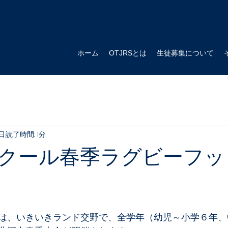
ホーム
OTJRSとは
生徒募集について
日
読了時間: 1分
クール春季ラグビーフッ
は、いきいきランド交野で、全学年（幼児～小学６年、