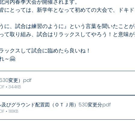
北河内春季大会が開催されます。
皆にとっては、新学年となって初めての大会で、ドキド
うに、試合は練習のように』という言葉を聞いたことが
って取り組み、試合はリラックスしてやろう！と意味が
ラックスして試合に臨めたら良いね！
れ～🤗
5.30変更）
.pdf
 • 344KB
及びグラウンド配置図（ＯＴＪ用）5.30変更分
.pdf
• 118KB